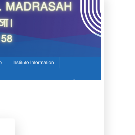
o
Institute Information